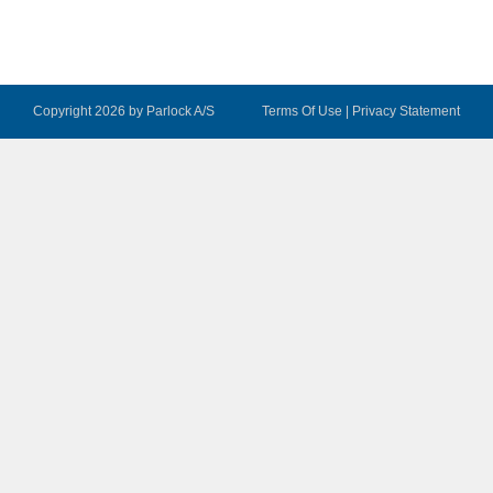
Copyright 2026 by Parlock A/S
Terms Of Use
|
Privacy Statement