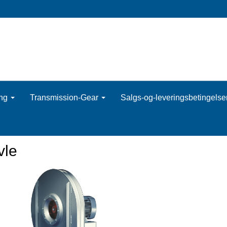
ing
Transmission-Gear
Salgs-og-leveringsbetingelse
vle