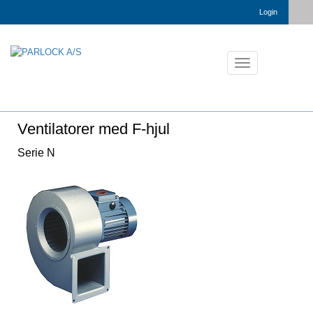
Login
Toggle
navigation
Ventilatorer med F-hjul
Serie N