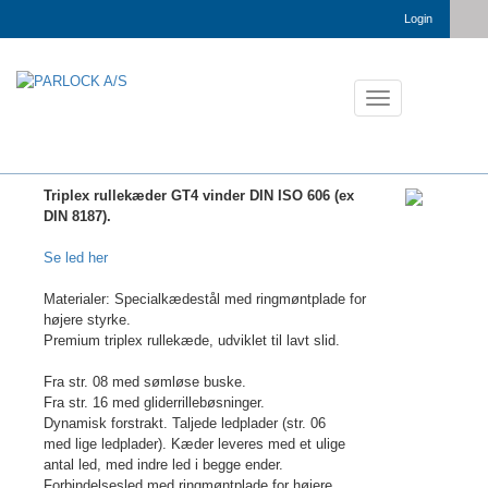
Login
Toggle
navigation
Triplex rullekæder GT4 vinder DIN ISO 606 (ex
DIN 8187).
Se led her
Materialer: Specialkædestål med ringmøntplade for
højere styrke.
Premium triplex rullekæde, udviklet til lavt slid.
Fra str. 08 med sømløse buske.
Fra str. 16 med gliderrillebøsninger.
Dynamisk forstrakt. Taljede ledplader (str. 06
med lige ledplader). Kæder leveres med et ulige
antal led, med indre led i begge ender.
Forbindelsesled med ringmøntplade for højere