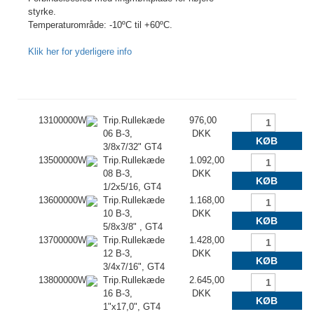
styrke.
Temperaturområde: -10ºC til +60ºC.
Klik her for yderligere info
13100000W
Trip.Rullekæde
976,00
06 B-3,
DKK
KØB
3/8x7/32" GT4
13500000W
Trip.Rullekæde
1.092,00
08 B-3,
DKK
KØB
1/2x5/16, GT4
13600000W
Trip.Rullekæde
1.168,00
10 B-3,
DKK
KØB
5/8x3/8" , GT4
13700000W
Trip.Rullekæde
1.428,00
12 B-3,
DKK
KØB
3/4x7/16", GT4
13800000W
Trip.Rullekæde
2.645,00
16 B-3,
DKK
KØB
1"x17,0", GT4