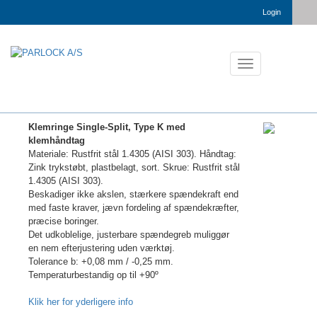
Login
Toggle
navigation
Klemringe Single-Split, Type K med
klemhåndtag
Materiale: Rustfrit stål 1.4305 (AISI 303). Håndtag:
Zink trykstøbt, plastbelagt, sort. Skrue: Rustfrit stål
1.4305 (AISI 303).
Beskadiger ikke akslen, stærkere spændekraft end
med faste kraver, jævn fordeling af spændekræfter,
præcise boringer.
Det udkoblelige, justerbare spændegreb muliggør
en nem efterjustering uden værktøj.
Tolerance b: +0,08 mm / -0,25 mm.
Temperaturbestandig op til +90º
Klik her for yderligere info